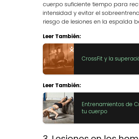
cuerpo suficiente tiempo para rec
intensidad y evitar el sobreentren
riesgo de lesiones en la espalda b
Leer También:
CrossFit y la superac
Leer También:
Entrenamientos de Cro
tu cuerpo
3. Lesiones en los ho