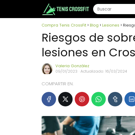
Compra Tenis CrossFit
Blog
Lesiones
Riesg
Riesgos de sob
lesiones en Cros
Valeria González
09/01/2023
· Actualizado: 16/03/2024
COMPARTIR EN: