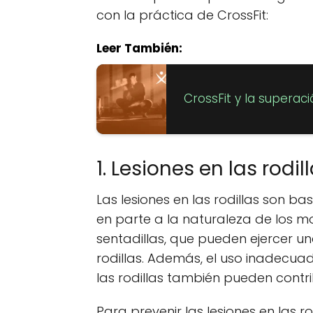
con la práctica de CrossFit:
Leer También:
CrossFit y la superac
1. Lesiones en las rodil
Las lesiones en las rodillas son b
en parte a la naturaleza de los mo
sentadillas, que pueden ejercer un
rodillas. Además, el uso inadecuad
las rodillas también pueden contrib
Para prevenir las lesiones en las r