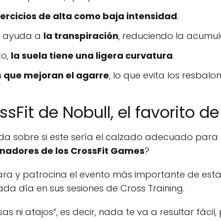
ejercicios de alta como baja intensidad
.
r ayuda a
la transpiración
, reduciendo la acumul
to,
la suela tiene una ligera curvatura
.
 que mejoran el agarre
, lo que evita los resbalo
sFit de Nobull, el favorito d
sobre si este sería el calzado adecuado para ti.
inadores de los CrossFit Games
?
ra y patrocina el evento más importante de esta d
cada día en sus sesiones de Cross Training.
as ni atajos”, es decir, nada te va a resultar fáci