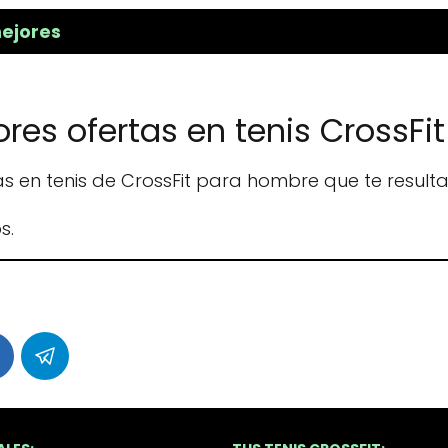
mejores
res ofertas en tenis CrossF
as en tenis de CrossFit para hombre que te result
s.