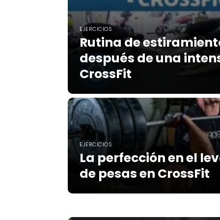
EJERCICIOS
Rutina de estiramien
después de una inten
CrossFit
EJERCICIOS
La perfección en el l
de pesas en CrossFit