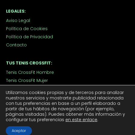
LEGALES:
Aviso Legal
Política de Cookies
Política de Privacidad
Contacto
TUS TENIS CROSSFIT:
Tenis CrossFit Hombre
Tenis CrossFit Mujer
Utilizamos cookies propias y de terceros para analizar
nuestros servicios y mostrarte publicidad relacionada
APROVECHA LOS DESCUENTOS:
con tus preferencias en base a un perfil elaborado a
Outlet
partir de tus hábitos de navegación (por ejemplo,
páginas visitadas). Puedes obtener más información y
Ofertas de Tenis de Crossfit
configurar tus preferencias
en este enlace
.
Aceptar