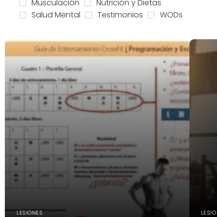
Musculación
Nutrición y Dietas
Salud Mental
Testimonios
WODs
LESIONES
LESI