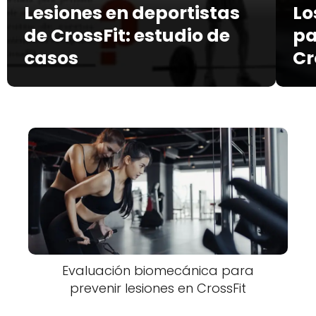
Lesiones en deportistas
Lo
de CrossFit: estudio de
pa
casos
Cr
Evaluación biomecánica para
prevenir lesiones en CrossFit