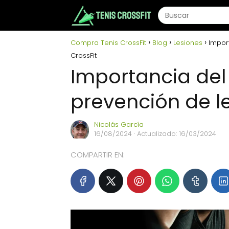
Compra Tenis CrossFit
Blog
Lesiones
Impor
CrossFit
Importancia del
prevención de le
Nicolás García
16/08/2024
· Actualizado: 16/03/2024
COMPARTIR EN: