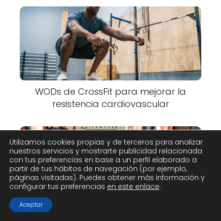
WODs de CrossFit para mejorar la
resistencia cardiovascular
Utilizamos cookies propias y de terceros para analizar
nuestros servicios y mostrarte publicidad relacionada
con tus preferencias en base a un perfil elaborado a
partir de tus hábitos de navegación (por ejemplo,
páginas visitadas). Puedes obtener más información y
configurar tus preferencias
en este enlace
.
Aceptar
Rutinas de calentamiento ideales