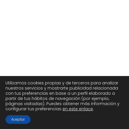
Utilizamos cookies propias y de terceros para analizar
nuestros servicios y mostrarte publicidad relacionada
con tus preferencias en base a un perfil elaborado a
partir de tus hábitos de navegación (por ejemplo,
páginas visitadas). Puedes obtener más información y
configurar tus preferencias
en este enlace
.
Aceptar