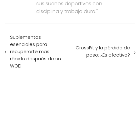
sus sueños deportivos con
disciplina y trabajo duro."
Suplementos
esenciales para
CrossFit y la pérdida de
recuperarte más
peso: ¿Es efectivo?
rápido después de un
WOD