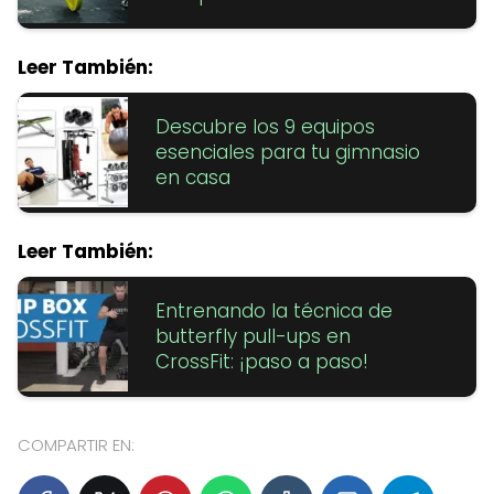
Leer También:
Descubre los 9 equipos
esenciales para tu gimnasio
en casa
Leer También:
Entrenando la técnica de
butterfly pull-ups en
CrossFit: ¡paso a paso!
COMPARTIR EN: