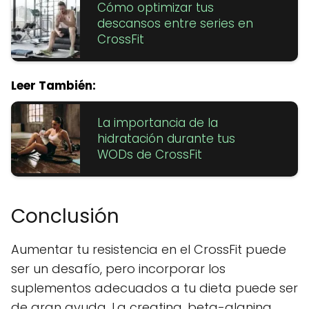
Cómo optimizar tus
descansos entre series en
CrossFit
Leer También:
La importancia de la
hidratación durante tus
WODs de CrossFit
Conclusión
Aumentar tu resistencia en el CrossFit puede
ser un desafío, pero incorporar los
suplementos adecuados a tu dieta puede ser
de gran ayuda. La creatina, beta-alanina,