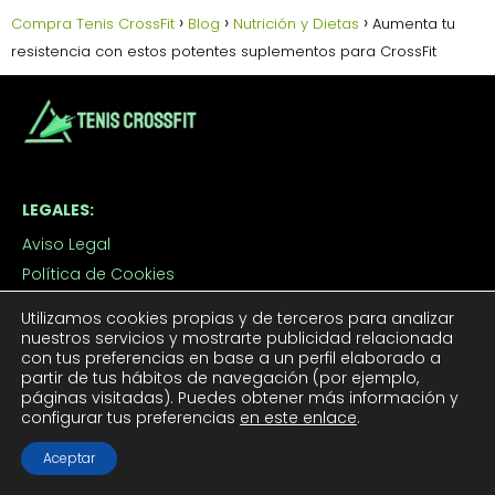
Compra Tenis CrossFit
Blog
Nutrición y Dietas
Aumenta tu
resistencia con estos potentes suplementos para CrossFit
LEGALES:
Aviso Legal
Política de Cookies
Política de Privacidad
Utilizamos cookies propias y de terceros para analizar
Contacto
nuestros servicios y mostrarte publicidad relacionada
con tus preferencias en base a un perfil elaborado a
partir de tus hábitos de navegación (por ejemplo,
páginas visitadas). Puedes obtener más información y
TUS TENIS CROSSFIT:
configurar tus preferencias
en este enlace
.
Tenis CrossFit Hombre
Aceptar
Tenis CrossFit Mujer