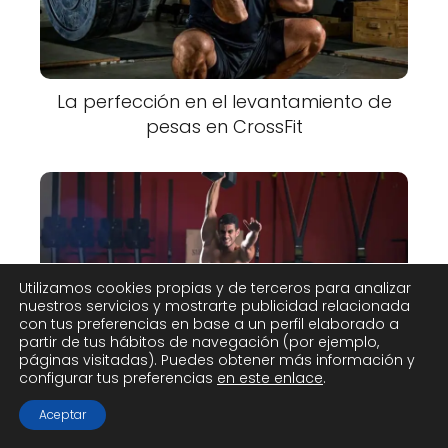
La perfección en el levantamiento de
pesas en CrossFit
Utilizamos cookies propias y de terceros para analizar
nuestros servicios y mostrarte publicidad relacionada
con tus preferencias en base a un perfil elaborado a
partir de tus hábitos de navegación (por ejemplo,
Entrenamiento de CrossFit para todas
páginas visitadas). Puedes obtener más información y
las edades y niveles
configurar tus preferencias
en este enlace
.
Aceptar