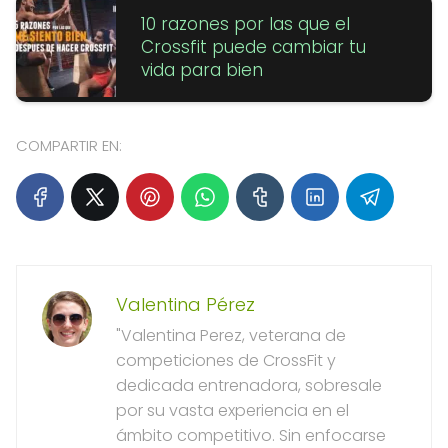
10 razones por las que el
Crossfit puede cambiar tu
vida para bien
COMPARTIR EN:
Valentina Pérez
"Valentina Perez, veterana de
competiciones de CrossFit y
dedicada entrenadora, sobresale
por su vasta experiencia en el
ámbito competitivo. Sin enfocarse