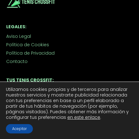
LEGALES:
Aviso Legal
Política de Cookies
Política de Privacidad
Contacto
TUS TENIS CROSSFIT:
Utilizamos cookies propias y de terceros para analizar
Tenis CrossFit Hombre
nuestros servicios y mostrarte publicidad relacionada
Tenis CrossFit Mujer
con tus preferencias en base a un perfil elaborado a
partir de tus hábitos de navegación (por ejemplo,
páginas visitadas). Puedes obtener más información y
APROVECHA LOS DESCUENTOS:
configurar tus preferencias
en este enlace
.
Outlet
Aceptar
Ofertas de Tenis de Crossfit