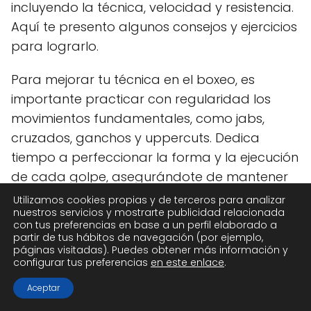
incluyendo la técnica, velocidad y resistencia.
Aquí te presento algunos consejos y ejercicios
para lograrlo.
Para mejorar tu técnica en el boxeo, es
importante practicar con regularidad los
movimientos fundamentales, como jabs,
cruzados, ganchos y uppercuts. Dedica
tiempo a perfeccionar la forma y la ejecución
de cada golpe, asegurándote de mantener
una postura adecuada y rotar
Utilizamos cookies propias y de terceros para analizar
nuestros servicios y mostrarte publicidad relacionada
correctamente tus caderas y hombros para
con tus preferencias en base a un perfil elaborado a
generar potencia.
partir de tus hábitos de navegación (por ejemplo,
páginas visitadas). Puedes obtener más información y
configurar tus preferencias
en este enlace
.
Además de los ejercicios mencionados
anteriormente, la sombra es una excelente
Aceptar
manera de trabajar en tu técnica. Imagina