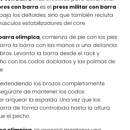
ros con barra
es el
press militar con barra
rabaja los deltoides, sino que también recluta
músculos estabilizadores del core.
 barra olímpica
, comienza de pie con los pies
arra la barra con las manos a una distancia
ros. Levanta la barra desde el rack y
cho con los codos doblados y las palmas de
e.
a, extendiendo los brazos completamente
segúrate de mantener los codos
ar arquear la espalda. Una vez que los
barra de forma controlada hasta la altura
ue el pecho.
rra olímpica
, es esencial mantener una