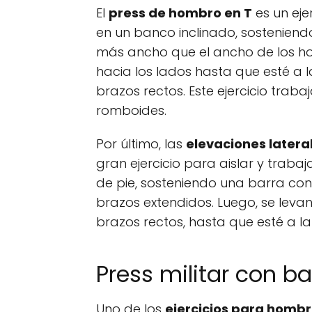
El
press de hombro en T
es un eje
en un banco inclinado, sostenien
más ancho que el ancho de los hom
hacia los lados hasta que esté a 
brazos rectos. Este ejercicio traba
romboides.
Por último, las
elevaciones latera
gran ejercicio para aislar y trabaj
de pie, sosteniendo una barra con
brazos extendidos. Luego, se leva
brazos rectos, hasta que esté a la
Press militar con b
Uno de los
ejercicios para hombr