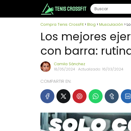
Compra Tenis CrossFit
Blog
Musculación
Lo
Los mejores eje
con barra: ruti
Camila Sánchez
18/05/2024
· Actualizado: 16/03/2024
COMPARTIR EN: