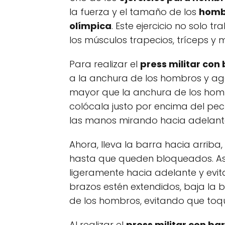
la fuerza y el tamaño de los
homb
olímpica
. Este ejercicio no solo t
los músculos trapecios, tríceps y 
Para realizar el
press militar con
a la anchura de los hombros y ag
mayor que la anchura de los homb
colócala justo por encima del pe
las manos mirando hacia adelant
Ahora, lleva la barra hacia arrib
hasta que queden bloqueados. A
ligeramente hacia adelante y evit
brazos estén extendidos, baja la 
de los hombros, evitando que toq
Al realizar el
press militar con ba