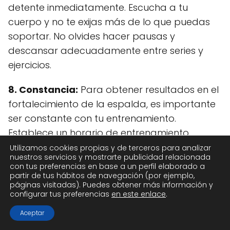
detente inmediatamente. Escucha a tu
cuerpo y no te exijas más de lo que puedas
soportar. No olvides hacer pausas y
descansar adecuadamente entre series y
ejercicios.
8. Constancia:
Para obtener resultados en el
fortalecimiento de la espalda, es importante
ser constante con tu entrenamiento.
Establece un horario de entrenamiento
regular y aférrate a él. Recuerda que la
Utilizamos cookies propias y de terceros para analizar
nuestros servicios y mostrarte publicidad relacionada
consistencia es clave para alcanzar tus
con tus preferencias en base a un perfil elaborado a
metas.
partir de tus hábitos de navegación (por ejemplo,
páginas visitadas). Puedes obtener más información y
configurar tus preferencias
en este enlace
.
Con estos consejos, estarás listo para
practicar eficazmente
ejercicios de espalda
Aceptar
con mancuernas
en la comodidad de tu