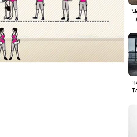
M
T
T