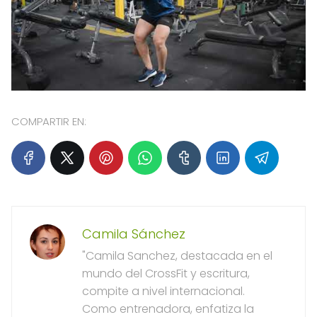
COMPARTIR EN:
Camila Sánchez
"Camila Sanchez, destacada en el
mundo del CrossFit y escritura,
compite a nivel internacional.
Como entrenadora, enfatiza la