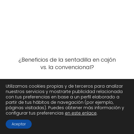
¿Beneficios de la sentadilla en cajón
vs. la convencional?
Utilizamos cookies propias y de terceros para analizar
nuestros servicios y mostrarte publicidad relacionada
con tus preferencias en base a un perfil elaborado a
partir de tus hábitos de navegación (por ejemplo,
páginas visitadas). Puedes obtener más información y
configurar tus preferencias
en este enlace
.
Aceptar
Entrenamiento de espalda en casa: 21