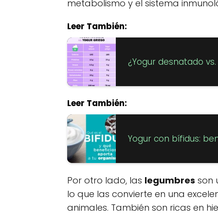
metabolismo y el sistema inmunol
Leer También:
¿Yogur desnatado vs. 
Leer También:
Yogur con bífidus: ben
Por otro lado, las
legumbres
son u
lo que las convierte en una excele
animales. También son ricas en hier