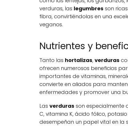
como las lentejas, los garbanzos, lo
verduras, las
legumbres
son ricas
fibra, convirtiéndolas en una exce
veganos.
Nutrientes y benefic
Tanto las
hortalizas
,
verduras
c
ofrecen numerosos beneficios para
importantes de vitaminas, minerales
convierte en aliados para mantene
enfermedades y promover una bu
Las
verduras
son especialmente c
C, vitamina K, ácido fólico, potasio
desempeñan un papel vital en la s