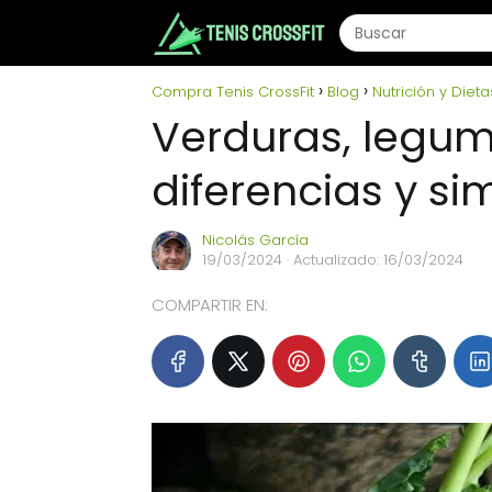
Compra Tenis CrossFit
Blog
Nutrición y Dieta
Verduras, legumb
diferencias y sim
Nicolás García
19/03/2024
· Actualizado: 16/03/2024
COMPARTIR EN: