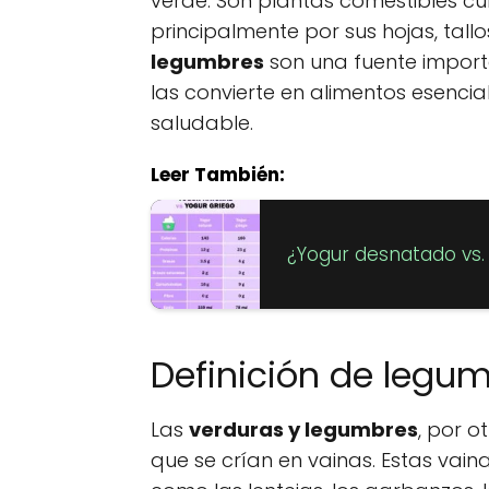
verde. Son plantas comestibles cu
principalmente por sus hojas, tallo
legumbres
son una fuente importa
las convierte en alimentos esenci
saludable.
Leer También:
¿Yogur desnatado vs. 
Definición de legu
Las
verduras y legumbres
, por o
que se crían en vainas. Estas vainas