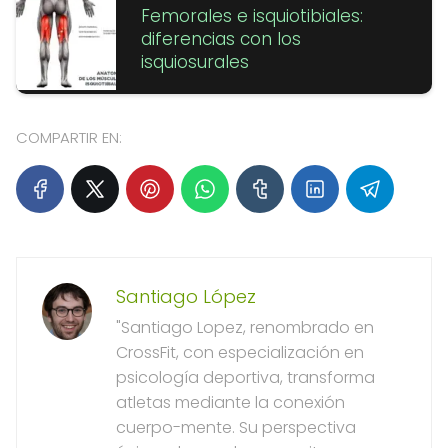
Femorales e isquiotibiales:
diferencias con los
isquiosurales
COMPARTIR EN:
Santiago López
"Santiago Lopez, renombrado en
CrossFit, con especialización en
psicología deportiva, transforma
atletas mediante la conexión
cuerpo-mente. Su perspectiva