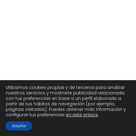
Utilizamos cookies propias y de terceros para analizar
nuestros servicios y mostrarte publicidad relacionada
con tus preferencias en base a un perfil elaborado a
partir de tus hábitos de navegación (por ejemplo,
páginas visitadas). Puedes obtener más información y
configurar tus preferencias
en este enlace
.
Aceptar