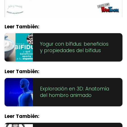
Leer También:
Yogur con bífidus: beneficios
y propiedades del bífidus
Leer También:
Exploración en 3D: Anatomía
del hombro animado
Leer También: