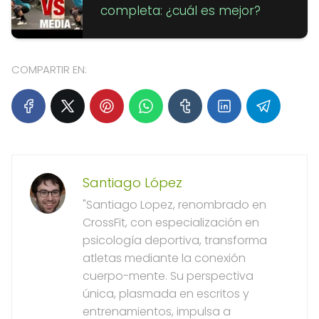
completa: ¿cuál es mejor?
COMPARTIR EN:
Santiago López
"Santiago Lopez, renombrado en
CrossFit, con especialización en
psicología deportiva, transforma
atletas mediante la conexión
cuerpo-mente. Su perspectiva
única, plasmada en escritos y
entrenamientos, impulsa a