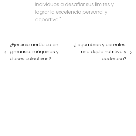
individuos a desafiar sus límites y
lograr la excelencia personal y
deportiva."
¿Ejercicio aeróbico en
¿Legumbres y cereales:
gimnasio: máquinas y
una dupla nutritiva y
clases colectivas?
poderosa?