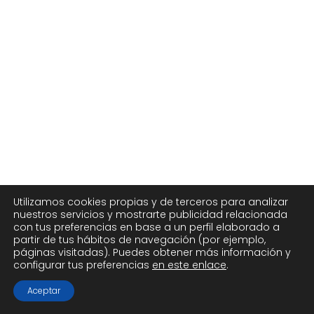
Utilizamos cookies propias y de terceros para analizar
nuestros servicios y mostrarte publicidad relacionada
con tus preferencias en base a un perfil elaborado a
partir de tus hábitos de navegación (por ejemplo,
páginas visitadas). Puedes obtener más información y
configurar tus preferencias
en este enlace
.
Aceptar