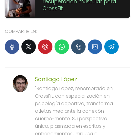
recuperación muscular para
CrossFit
COMPARTIR EN:
Santiago López
"Santiago Lopez, renombrado en
CrossFit, con especialización en
psicología deportiva, transforma
atletas mediante la conexión
cuerpo-mente. Su perspectiva
única, plasmada en escritos y
entrenamientos, impulsa a