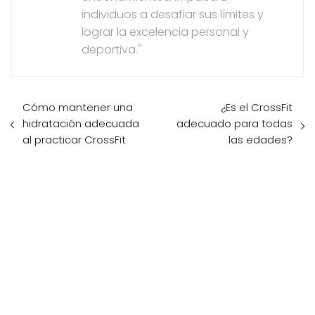
individuos a desafiar sus límites y
lograr la excelencia personal y
deportiva."
Cómo mantener una
¿Es el CrossFit
hidratación adecuada
adecuado para todas
al practicar CrossFit
las edades?