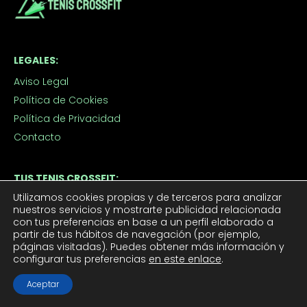
LEGALES:
Aviso Legal
Política de Cookies
Política de Privacidad
Contacto
TUS TENIS CROSSFIT:
Utilizamos cookies propias y de terceros para analizar
Tenis CrossFit Hombre
nuestros servicios y mostrarte publicidad relacionada
Tenis CrossFit Mujer
con tus preferencias en base a un perfil elaborado a
partir de tus hábitos de navegación (por ejemplo,
páginas visitadas). Puedes obtener más información y
configurar tus preferencias
en este enlace
.
APROVECHA LOS DESCUENTOS:
Outlet
Aceptar
Ofertas de Tenis de Crossfit