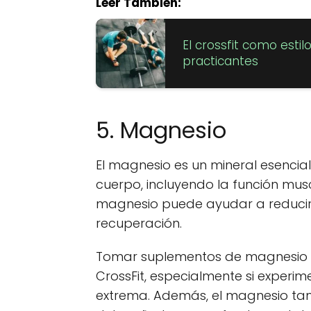
Leer También:
El crossfit como estil
practicantes
5. Magnesio
El magnesio es un mineral esenci
cuerpo, incluyendo la función musc
magnesio puede ayudar a reducir 
recuperación.
Tomar suplementos de magnesio p
CrossFit, especialmente si experi
extrema. Además, el magnesio ta