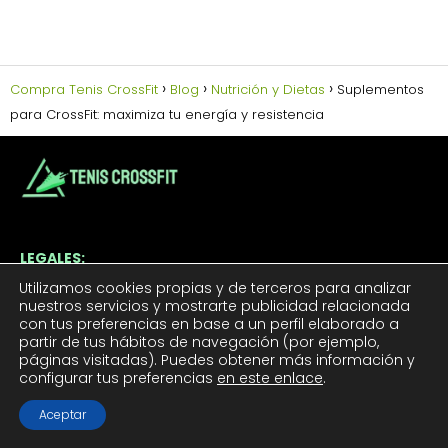
Compra Tenis CrossFit
Blog
Nutrición y Dietas
Suplementos
para CrossFit: maximiza tu energía y resistencia
LEGALES:
Utilizamos cookies propias y de terceros para analizar
Aviso Legal
nuestros servicios y mostrarte publicidad relacionada
Política de Cookies
con tus preferencias en base a un perfil elaborado a
partir de tus hábitos de navegación (por ejemplo,
Política de Privacidad
páginas visitadas). Puedes obtener más información y
Contacto
configurar tus preferencias
en este enlace
.
Aceptar
TUS TENIS CROSSFIT: