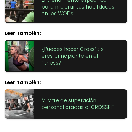
para mejorar tus habilidades
en los WODs
Leer También:
¿Puedes hacer Crossfit si
eres principiante en el
fitness?
Leer También:
Mi viaje de superación
personal gracias al CROSSFIT