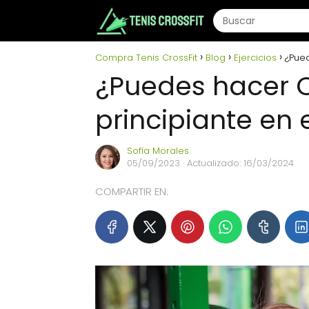
Compra Tenis CrossFit
Blog
Ejercicios
¿Pued
¿Puedes hacer Cr
principiante en e
Sofía Morales
05/09/2023
· Actualizado: 16/03/2024
COMPARTIR EN: