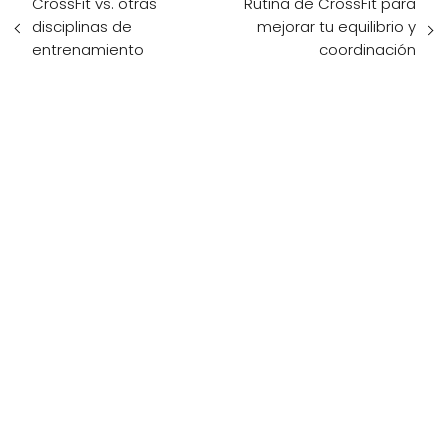
CrossFit vs. otras
Rutina de CrossFit para
disciplinas de
mejorar tu equilibrio y
entrenamiento
coordinación