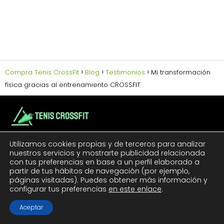
Compra Tenis CrossFit
Blog
Testimonios
Mi transformación
física gracias al entrenamiento CROSSFIT
Utilizamos cookies propias y de terceros para analizar
nuestros servicios y mostrarte publicidad relacionada
LEGALES:
con tus preferencias en base a un perfil elaborado a
partir de tus hábitos de navegación (por ejemplo,
Aviso Legal
páginas visitadas). Puedes obtener más información y
Política de Cookies
configurar tus preferencias
en este enlace
.
Política de Privacidad
Aceptar
Contacto