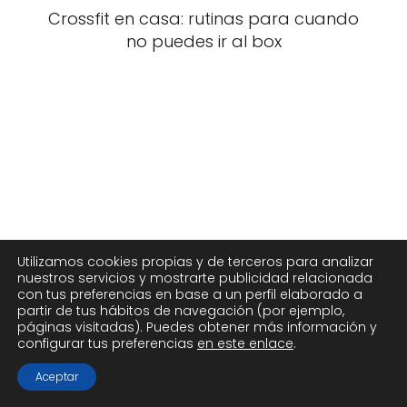
Crossfit en casa: rutinas para cuando
no puedes ir al box
Utilizamos cookies propias y de terceros para analizar
nuestros servicios y mostrarte publicidad relacionada
con tus preferencias en base a un perfil elaborado a
partir de tus hábitos de navegación (por ejemplo,
páginas visitadas). Puedes obtener más información y
configurar tus preferencias
en este enlace
.
Aceptar