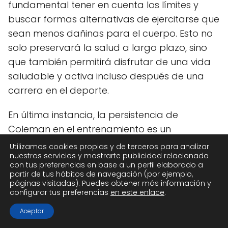
fundamental tener en cuenta los límites y
buscar formas alternativas de ejercitarse que
sean menos dañinas para el cuerpo. Esto no
solo preservará la salud a largo plazo, sino
que también permitirá disfrutar de una vida
saludable y activa incluso después de una
carrera en el deporte.
En última instancia, la persistencia de
Coleman en el entrenamiento es un
testimonio de su mentalidad competitiva y su
Utilizamos cookies propias y de terceros para analizar
nuestros servicios y mostrarte publicidad relacionada
determinación. Sin embargo, también nos
con tus preferencias en base a un perfil elaborado a
recuerda la importancia de cuidar de
partir de tus hábitos de navegación (por ejemplo,
páginas visitadas). Puedes obtener más información y
nuestra propia salud y bienestar, y encontrar
configurar tus preferencias
en este enlace
.
un equilibrio entre la pasión por el
Aceptar
entrenamiento y la necesidad de preservar