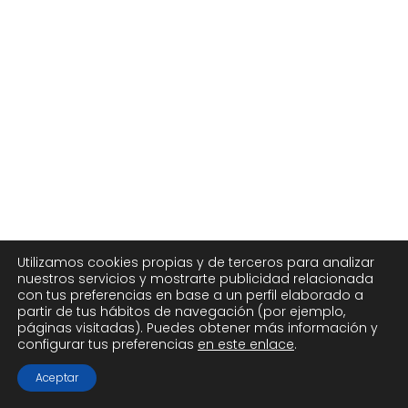
Utilizamos cookies propias y de terceros para analizar
nuestros servicios y mostrarte publicidad relacionada
con tus preferencias en base a un perfil elaborado a
partir de tus hábitos de navegación (por ejemplo,
páginas visitadas). Puedes obtener más información y
configurar tus preferencias
en este enlace
.
Aceptar