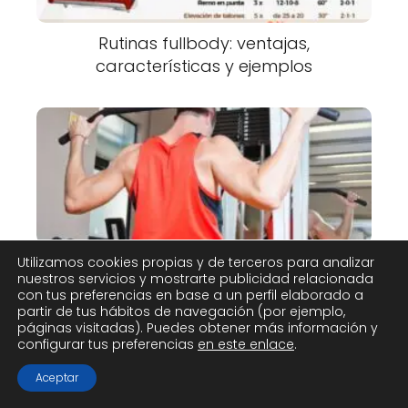
Rutinas fullbody: ventajas,
características y ejemplos
Utilizamos cookies propias y de terceros para analizar
Rutina de espalda y bíceps: ganar
nuestros servicios y mostrarte publicidad relacionada
densidad y amplitud
con tus preferencias en base a un perfil elaborado a
partir de tus hábitos de navegación (por ejemplo,
páginas visitadas). Puedes obtener más información y
configurar tus preferencias
en este enlace
.
Aceptar