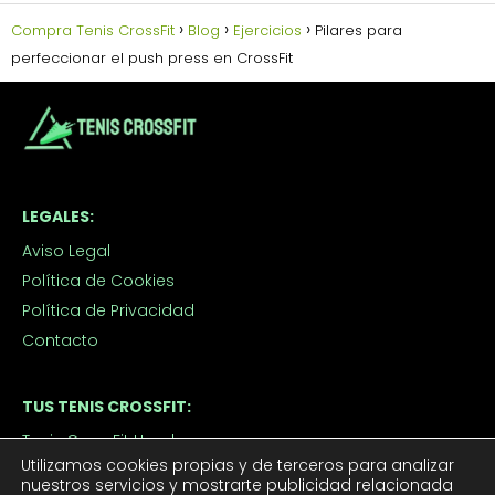
Compra Tenis CrossFit
Blog
Ejercicios
Pilares para
perfeccionar el push press en CrossFit
LEGALES:
Aviso Legal
Política de Cookies
Política de Privacidad
Contacto
TUS TENIS CROSSFIT:
Tenis CrossFit Hombre
Utilizamos cookies propias y de terceros para analizar
Tenis CrossFit Mujer
nuestros servicios y mostrarte publicidad relacionada