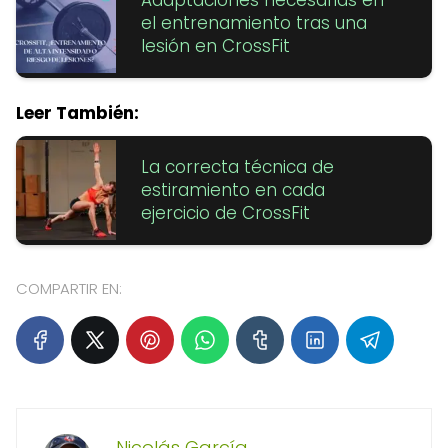
el entrenamiento tras una
lesión en CrossFit
Leer También:
La correcta técnica de
estiramiento en cada
ejercicio de CrossFit
COMPARTIR EN:
Nicolás García