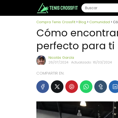
Compra Tenis CrossFit
Blog
Comunidad
Có
Cómo encontrar 
perfecto para ti
Nicolás García
26/07/2024
· Actualizado: 16/03/2024
COMPARTIR EN: