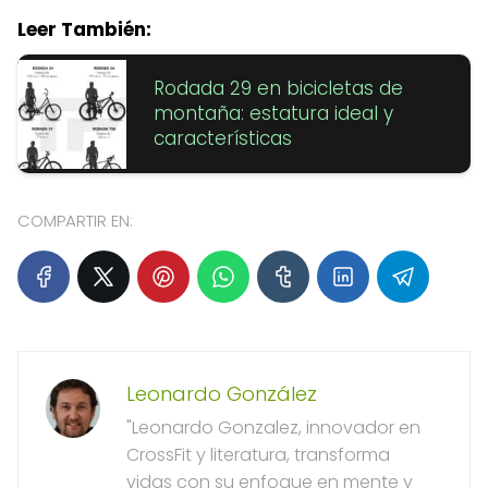
Leer También:
Rodada 29 en bicicletas de
montaña: estatura ideal y
características
COMPARTIR EN:
Leonardo González
"Leonardo Gonzalez, innovador en
CrossFit y literatura, transforma
vidas con su enfoque en mente y