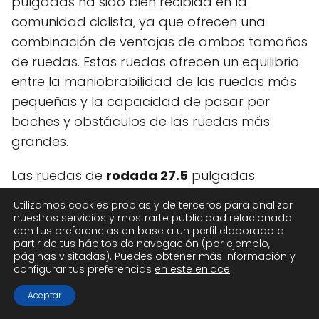
pulgadas ha sido bien recibida en la
comunidad ciclista, ya que ofrecen una
combinación de ventajas de ambos tamaños
de ruedas. Estas ruedas ofrecen un equilibrio
entre la maniobrabilidad de las ruedas más
pequeñas y la capacidad de pasar por
baches y obstáculos de las ruedas más
grandes.
Las ruedas de
rodada 27.5
pulgadas
permiten una mayor agilidad en senderos
Utilizamos cookies propias y de terceros para analizar
estrechos y técnicos en comparación con las
nuestros servicios y mostrarte publicidad relacionada
con tus preferencias en base a un perfil elaborado a
ruedas de
rodada 29
pulgadas, lo que
partir de tus hábitos de navegación (por ejemplo,
resulta en una conducción más ágil y
páginas visitadas). Puedes obtener más información y
configurar tus preferencias
en este enlace
.
reactiva. Esto es especialmente beneficioso
para ciclistas que disfrutan de un estilo de
Aceptar
conducción más agresivo que requiere