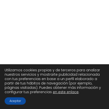
Utilizamos cookies propias y de terceros para analizar
nuestros servicios y mostrarte publicidad relacionada
con tus preferencias en base a un perfil elaborado a
partir de tus hábitos de navegación (por ejemplo,
páginas visitadas). Puedes obtener más información y
configurar tus preferencias
en este enlace
.
Aceptar