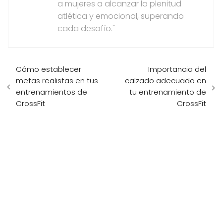
a mujeres a alcanzar la plenitud
atlética y emocional, superando
cada desafío."
Cómo establecer
Importancia del
metas realistas en tus
calzado adecuado en
entrenamientos de
tu entrenamiento de
CrossFit
CrossFit