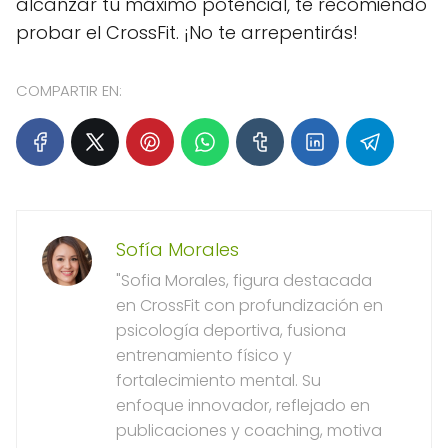
alcanzar tu máximo potencial, te recomiendo
probar el CrossFit. ¡No te arrepentirás!
COMPARTIR EN:
Sofía Morales
"Sofia Morales, figura destacada
en CrossFit con profundización en
psicología deportiva, fusiona
entrenamiento físico y
fortalecimiento mental. Su
enfoque innovador, reflejado en
publicaciones y coaching, motiva