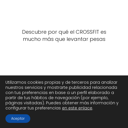
Descubre por qué el CROSSFIT es
mucho más que levantar pesas
Utilizamos cookies propias y de terceros para analizar
nuestros servicios y mostrarte publicidad relacionada
con tus preferencias en base a un perfil elaborado a
partir de tus hábitos de navegación (por ejemplo,
páginas visitadas). Puedes obtener más información y
configurar tus preferencias
en este enlace
.
Aceptar