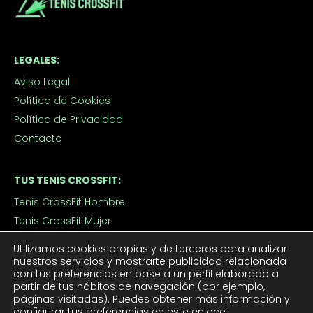
LEGALES:
Aviso Legal
Política de Cookies
Política de Privacidad
Contacto
TUS TENIS CROSSFIT:
Tenis CrossFit Hombre
Tenis CrossFit Mujer
Utilizamos cookies propias y de terceros para analizar
nuestros servicios y mostrarte publicidad relacionada
APROVECHA LOS DESCUENTOS:
con tus preferencias en base a un perfil elaborado a
Outlet
partir de tus hábitos de navegación (por ejemplo,
páginas visitadas). Puedes obtener más información y
Ofertas de Tenis de Crossfit
configurar tus preferencias
en este enlace
.