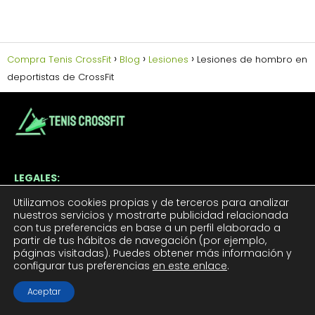
Compra Tenis CrossFit
Blog
Lesiones
Lesiones de hombro en
deportistas de CrossFit
LEGALES:
Aviso Legal
Utilizamos cookies propias y de terceros para analizar
nuestros servicios y mostrarte publicidad relacionada
Política de Cookies
con tus preferencias en base a un perfil elaborado a
Política de Privacidad
partir de tus hábitos de navegación (por ejemplo,
páginas visitadas). Puedes obtener más información y
Contacto
configurar tus preferencias
en este enlace
.
Aceptar
TUS TENIS CROSSFIT: