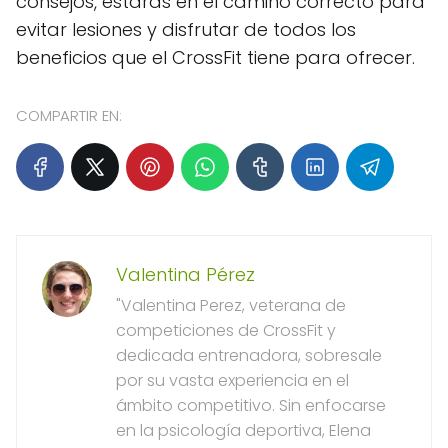
consejos, estarás en el camino correcto para
evitar lesiones y disfrutar de todos los
beneficios que el CrossFit tiene para ofrecer.
COMPARTIR EN:
Valentina Pérez
"Valentina Perez, veterana de
competiciones de CrossFit y
dedicada entrenadora, sobresale
por su vasta experiencia en el
ámbito competitivo. Sin enfocarse
en la psicología deportiva, Elena