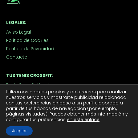
LEGALES:
Aviso Legal
Política de Cookies
Política de Privacidad
Contacto
TUS TENIS CROSSFIT:
Tenis CrossFit Hombre
Utilizamos cookies propias y de terceros para analizar
Tenis CrossFit Mujer
nuestros servicios y mostrarte publicidad relacionada
con tus preferencias en base a un perfil elaborado a
partir de tus hábitos de navegación (por ejemplo,
APROVECHA LOS DESCUENTOS:
páginas visitadas). Puedes obtener más información y
configurar tus preferencias
en este enlace
.
Outlet
Ofertas de Tenis de Crossfit
Aceptar