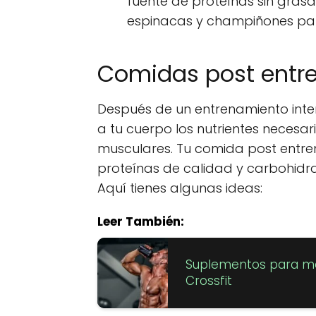
fuente de proteínas sin grasa
espinacas y champiñones para
Comidas post entr
Después de un entrenamiento inten
a tu cuerpo los nutrientes necesar
musculares. Tu comida post entr
proteínas de calidad y carbohidra
Aquí tienes algunas ideas:
Leer También:
Suplementos para mej
Crossfit