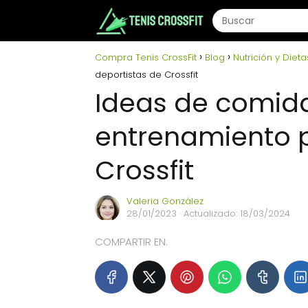
Compra Tenis CrossFit
Blog
Nutrición y Dieta
deportistas de Crossfit
Ideas de comida
entrenamiento p
Crossfit
Valeria González
28/01/2023
· Actualizado: 18/03/2024
COMPARTIR EN: