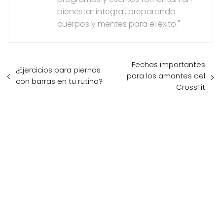
bienestar integral, preparando
cuerpos y mentes para el éxito."
Fechas importantes
¿Ejercicios para piernas
para los amantes del
con barras en tu rutina?
CrossFit