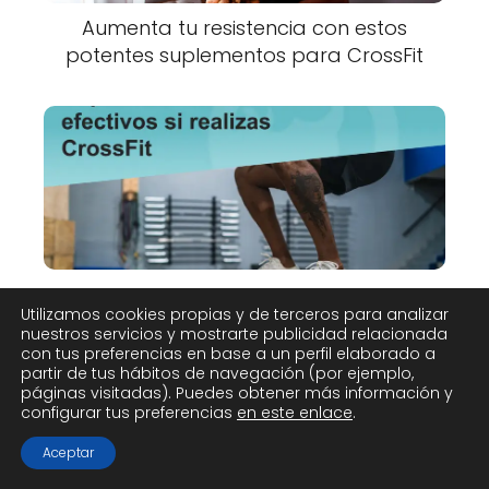
Aumenta tu resistencia con estos
potentes suplementos para CrossFit
Los mejores suplementos para
Utilizamos cookies propias y de terceros para analizar
mejorar tu agilidad y coordinación en
nuestros servicios y mostrarte publicidad relacionada
CrossFit
con tus preferencias en base a un perfil elaborado a
partir de tus hábitos de navegación (por ejemplo,
páginas visitadas). Puedes obtener más información y
configurar tus preferencias
en este enlace
.
Aceptar