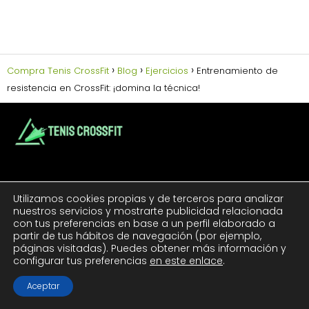
Compra Tenis CrossFit
Blog
Ejercicios
Entrenamiento de
resistencia en CrossFit: ¡domina la técnica!
LEGALES:
Utilizamos cookies propias y de terceros para analizar
Aviso Legal
nuestros servicios y mostrarte publicidad relacionada
con tus preferencias en base a un perfil elaborado a
Política de Cookies
partir de tus hábitos de navegación (por ejemplo,
Política de Privacidad
páginas visitadas). Puedes obtener más información y
configurar tus preferencias
en este enlace
.
Contacto
Aceptar
TUS TENIS CROSSFIT: