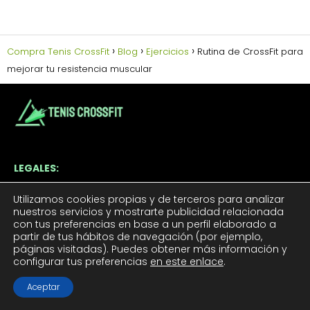
Compra Tenis CrossFit
Blog
Ejercicios
Rutina de CrossFit para
mejorar tu resistencia muscular
LEGALES:
Aviso Legal
Utilizamos cookies propias y de terceros para analizar
Política de Cookies
nuestros servicios y mostrarte publicidad relacionada
con tus preferencias en base a un perfil elaborado a
Política de Privacidad
partir de tus hábitos de navegación (por ejemplo,
Contacto
páginas visitadas). Puedes obtener más información y
configurar tus preferencias
en este enlace
.
TUS TENIS CROSSFIT:
Aceptar
Tenis CrossFit Hombre