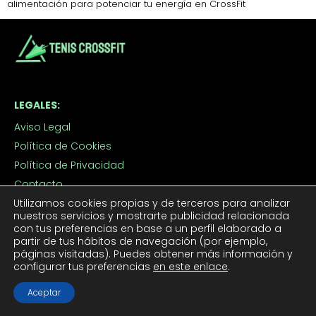
alimentación para potenciar tu energía en CrossFit
LEGALES:
Aviso Legal
Política de Cookies
Política de Privacidad
Contacto
Utilizamos cookies propias y de terceros para analizar
nuestros servicios y mostrarte publicidad relacionada
TUS TENIS CROSSFIT:
con tus preferencias en base a un perfil elaborado a
partir de tus hábitos de navegación (por ejemplo,
Tenis CrossFit Hombre
páginas visitadas). Puedes obtener más información y
configurar tus preferencias
en este enlace
.
Tenis CrossFit Mujer
Aceptar
APROVECHA LOS DESCUENTOS: