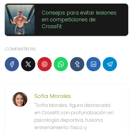
Consejos para evitar lesiones
en competiciones de
CrossFit
COMPARTIR EN:
Sofía Morales
"Sofia Morales, figura destacada
en CrossFit con profundización en
psicología deportiva, fusiona
entrenamiento físico y