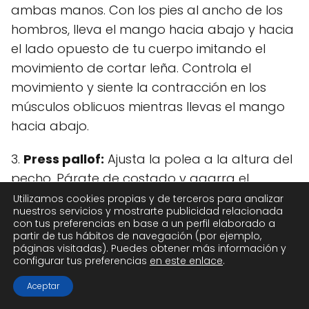
ambas manos. Con los pies al ancho de los
hombros, lleva el mango hacia abajo y hacia
el lado opuesto de tu cuerpo imitando el
movimiento de cortar leña. Controla el
movimiento y siente la contracción en los
músculos oblicuos mientras llevas el mango
hacia abajo.
3.
Press pallof:
Ajusta la polea a la altura del
pecho. Párate de costado y agarra el
mango con ambas manos. Mantén los pies
Utilizamos cookies propias y de terceros para analizar
nuestros servicios y mostrarte publicidad relacionada
firmes en el suelo a la altura de los hombros y
con tus preferencias en base a un perfil elaborado a
estira los brazos frente a ti. Mantén el cuerpo
partir de tus hábitos de navegación (por ejemplo,
páginas visitadas). Puedes obtener más información y
inmóvil y empuja el mango hacia tu pecho,
configurar tus preferencias
en este enlace
.
mantén la posición unos segundos y luego
Aceptar
extiende los brazos hacia adelante de