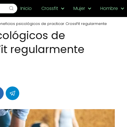
Inicio
Crossfit
Mujer
Hombre
neficios psicológicos de practicar CrossFit regularmente
cológicos de
Fit regularmente