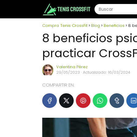
Compra Tenis CrossFit
Blog
Beneficios
8 be
8 beneficios psi
practicar Cross
Valentina Pérez
29/05/2023
· Actualizado: 16/03/2024
COMPARTIR EN: