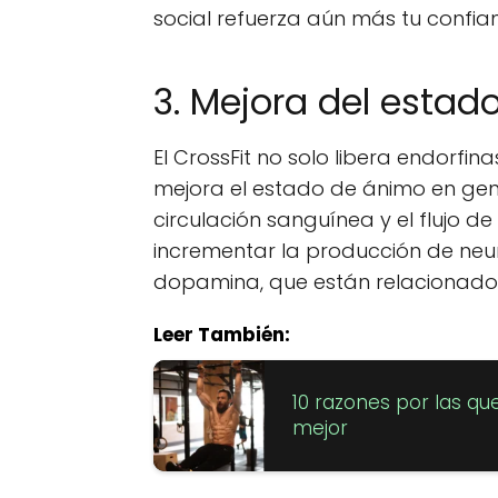
social refuerza aún más tu confian
3. Mejora del esta
El CrossFit no solo libera endorfin
mejora el estado de ánimo en gener
circulación sanguínea y el flujo d
incrementar la producción de neu
dopamina, que están relacionados c
Leer También:
10 razones por las qu
mejor