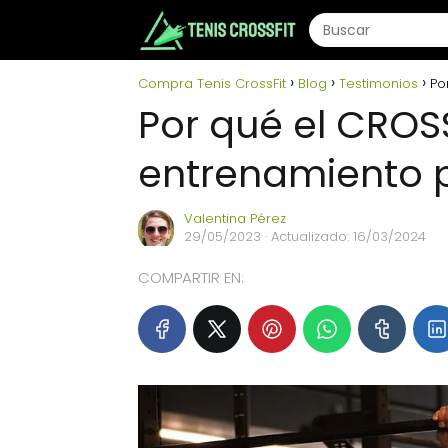
Compra Tenis CrossFit
Blog
Testimonios
Po
Por qué el CROSS
entrenamiento p
Valentina Pérez
29/05/2023
· Actualizado: 16/03/2024
COMPARTIR EN: