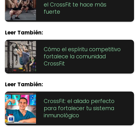
el CrossFit te hace más
fuerte
Leer También:
Cómo el espíritu competitivo
fortalece la comunidad
CrossFit
Leer También:
CrossFit: el aliado perfecto
para fortalecer tu sistema
inmunológico