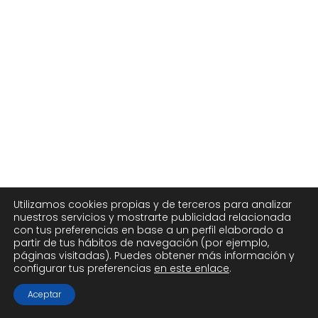
Utilizamos cookies propias y de terceros para analizar
nuestros servicios y mostrarte publicidad relacionada
con tus preferencias en base a un perfil elaborado a
partir de tus hábitos de navegación (por ejemplo,
páginas visitadas). Puedes obtener más información y
configurar tus preferencias
en este enlace
.
Aceptar
Compra Tenis CrossFit
Blog
Beneficios
CrossFit y salud: los