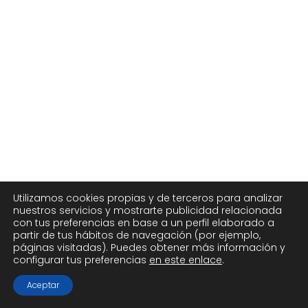
Utilizamos cookies propias y de terceros para analizar
nuestros servicios y mostrarte publicidad relacionada
con tus preferencias en base a un perfil elaborado a
partir de tus hábitos de navegación (por ejemplo,
páginas visitadas). Puedes obtener más información y
configurar tus preferencias
en este enlace
.
Aceptar